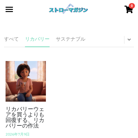
0
×
×
ストアカテゴリー
ブログカテゴリー
Home
すべてのカテゴリー
すべてのカテゴリ
アート
すべて
リカバリー
サステナブル
ファッション
サステナブル / ESG
アート
教養・文化
デザイン
エンタメ
サステナブル
ファッション
教養
デザイン
リカバリーウェ
アを買うよりも
回復する、リカ
マンガ・エンタメ
リカバリー/疲労回復
バリーの作法
2026年7月9日
文化・食べ物
全記事アーカイブ