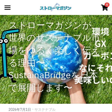
×
0
ストアカテゴリー
Home
ストローマガジンが、
すべてのカテゴリー
アート
世界のサステナブル市
サステナブル / ESG
場をゆるく楽しく伝え
教養・文化
る理由〜
エンタメ
SustainaBridgeを日本
ファッション
で展開します〜
デザイン
リカバリー/疲労回復
·
2026年7月1日
サステナブル
全記事アーカイブ