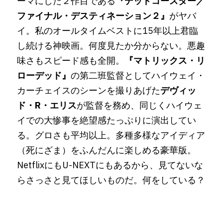
ーマにした２作目である
『デッドコースター／
ファイナル・デスティネーション２』
がヤバ
イ。私のオールタイムベストに15年以上君臨
し続ける神映画。何度見たか分からない。悪趣
味さもスピード感も全開。
『マトリックス・リ
ローデッド』
の第二班監督としてハイウェイ・
カーチェイスのシーンを撮りあげた
デヴィッ
ド・R・エリス
が監督を務め、同じくハイウェ
イでの大惨事を絶望感たっぷりに演出してい
る。グロさも平均以上。多種多様なアイディア
（死にざま）をふんだんに楽しめる豪華版。
NetflixにもU-NEXTにもあるから、見てないな
らさっさと見てほしいものだ。何をしている？