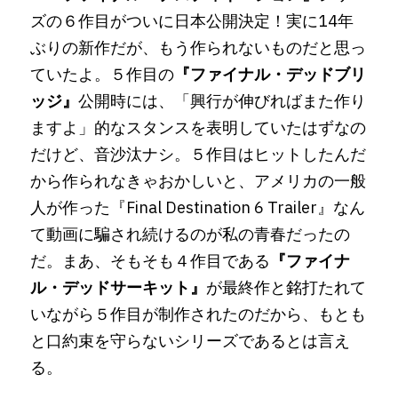
ズの６作目がついに日本公開決定！実に14年
ぶりの新作だが、もう作られないものだと思っ
TOPへ戻る
ていたよ。５作目の
『ファイナル・デッドブリ
ッジ』
公開時には、「興行が伸びればまた作り
ますよ」的なスタンスを表明していたはずなの
だけど、音沙汰ナシ。５作目はヒットしたんだ
から作られなきゃおかしいと、アメリカの一般
人が作った『Final Destination 6 Trailer』なん
て動画に騙され続けるのが私の青春だったの
だ。まあ、そもそも４作目である
『ファイナ
ル・デッドサーキット』
が最終作と銘打たれて
いながら５作目が制作されたのだから、もとも
と口約束を守らないシリーズであるとは言え
る。