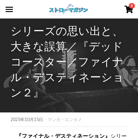
×
0
ストアカテゴリー
Home
シリーズの思い出と、
すべてのカテゴリー
アート
大きな誤算／『デッド
サステナブル / ESG
コースター／ファイナ
教養・文化
ル・デスティネーショ
エンタメ
ン２』
ファッション
デザイン
·
2025年10月15日
マンガ・エンタメ
リカバリー/疲労回復
『ファイナル・デスティネーション』
シリー
全記事アーカイブ