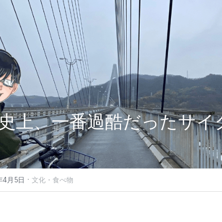
史上、一番過酷だったサイ
·
6年4月5日
文化・食べ物