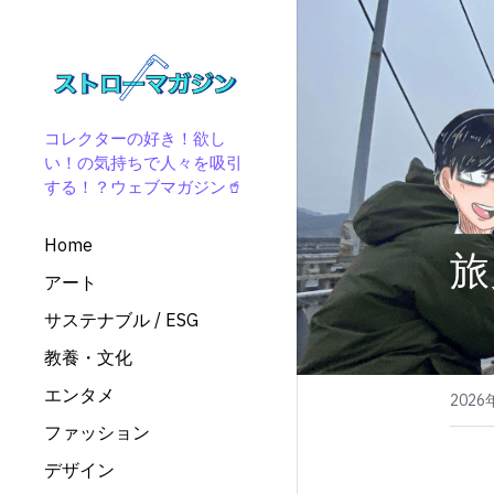
コレクターの好き！欲し
い！の気持ちで人々を吸引
する！？
ウェブマガジン🥤
Home
旅
アート
サステナブル / ESG
教養・文化
エンタメ
202
ファッション
デザイン