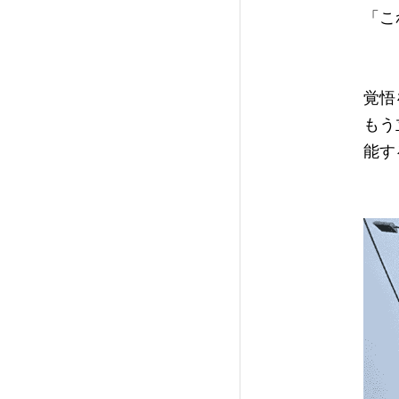
「こ
覚悟
もう
能す