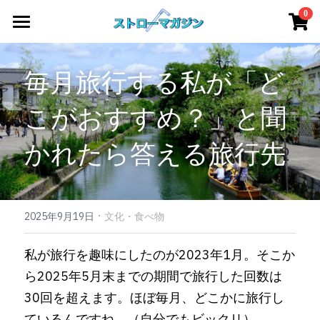
×
0
ストアカテゴリー
Home
毎月旅行する私が「ど
すべてのカテゴリー
アート
こがおすすめ？」と聞
サステナブル / ESG
かれたら答える旅行先
教養・文化
エンタメ
·
ファッション
2025年9月19日
文化・食べ物
デザイン
私が旅行を趣味にしたのが2023年1月。そこか
ら2025年5月末までの期間で旅行した回数は
リカバリー/疲労回復
30回を超えます。ほぼ毎月、どこかに旅行し
全記事アーカイブ
ているんですね。（自分でもビックリ）