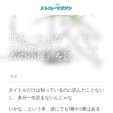
世界一有名な「トム」
の話〜『アンクル・ト
ムの小屋』を読む
·
教養
タイトルだけは知っているのに読んだことない
し、多分一生読まないんじゃな
いかな……という本、誰にでも1冊や2冊はある