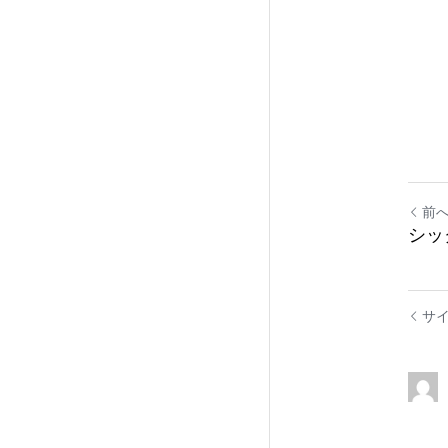
前
シッ
サ